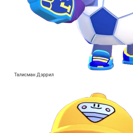
Талисман Дэррил