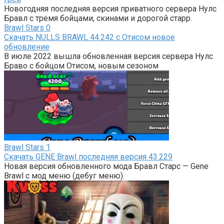
Новогодняя последняя версия приватного сервера Нулс
Бравл с тремя бойцами, скинами и дорогой старр.
Brawl Stars
0
Скачать NULLS BRAWL 44.242 с Отисом новое
обновление
В июле 2022 вышла обновленная версия сервера Нулс
Браво с бойцом Отисом, новым сезоном
Brawl Stars
1
Скачать GENE Brawl последняя версия 43.229
Новая версия обновленного мода Бравл Старс — Gene
Brawl с мод меню (дебуг меню).