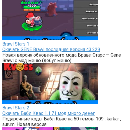
Brawl Stars
1
Скачать GENE Brawl последняя версия 43.229
Новая версия обновленного мода Бравл Старс — Gene
Brawl с мод меню (дебуг меню).
Brawl Stars
2
Скачать Бабл Квас 1.1.71 мод много денег
Подарочные коды Бабл Квас на 50 гемов: 109 , karkar ,
aurum. Новая версия