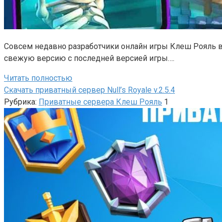
Совсем недавно разработчики онлайн игры Клеш Рояль в
свежую версию с последней версией игры….
Читать полностью
Скачать приватный сервер Null’s Royale v.2.5.4
Рубрика:
Приватные сервера Клеш Рояль
1