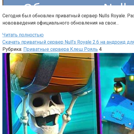
Сегодня был обновлен приватный сервер Nulls Royale. Ра
нововведения официального обновления на свои…
Читать полностью
Скачать приватный сервер Null’s Royale 2.6 на андроид для
Рубрика:
Приватные сервера Клеш Рояль
4