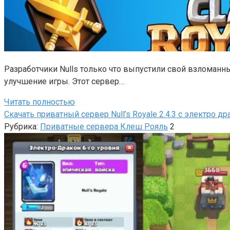
Разработчики Nulls только что выпустили свой взломанный
улучшение игры. Этот сервер…
Читать полностью
Скачать приватный сервер Null’s Royale 2.4.3 с электро д
Рубрика:
Приватные сервера Клеш Рояль
2