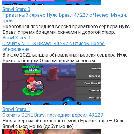
Brawl Stars
0
Приватный сервер Нулс Бравл 47.227 с Честер, Мэнди,
Грей
Новогодняя последняя версия приватного сервера Нулс
Бравл с тремя бойцами, скинами и дорогой старр.
Brawl Stars
0
Скачать NULLS BRAWL 44.242 с Отисом новое
обновление
В июле 2022 вышла обновленная версия сервера Нулс
Браво с бойцом Отисом, новым сезоном
Brawl Stars
1
Скачать GENE Brawl последняя версия 43.229
Новая версия обновленного мода Бравл Старс — Gene
Brawl с мод меню (дебуг меню).