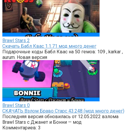
Brawl Stars
2
Скачать Бабл Квас 1.1.71 мод много денег
Подарочные коды Бабл Квас на 50 гемов: 109 , karkar ,
aurum. Новая версия
Brawl Stars
0
СКАЧАТЬ Взлом Браво Старс 43.248 (мод много денег)
Последняя версия обновилась от 12.05.2022 взлома
Brawl Stars с Джанет и Бонни — мод
Комментариев: 3