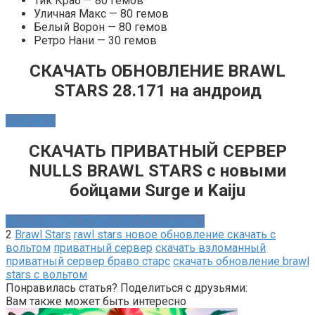
Тик Краб — 80 гемов
Уличная Макс — 80 гемов
Белый Ворон — 80 гемов
Ретро Нани — 30 гемов
СКАЧАТЬ ОБНОВЛЕНИЕ BRAWL
STARS 28.171 на андроид
СКАЧАТЬ
СКАЧАТЬ ПРИВАТНЫЙ СЕРВЕР
NULLS BRAWL STARS с новыми
бойцами Surge и Kaiju
NULLS BRAWL STARS 28.171 Ссылка 1
2
Brawl Stars
rawl stars новое обновление скачать с
вольтом
приватный сервер
скачать взломанный
приватный сервер браво старс
скачать обновление brawl
stars с вольтом
Понравилась статья? Поделиться с друзьями:
Вам также может быть интересно