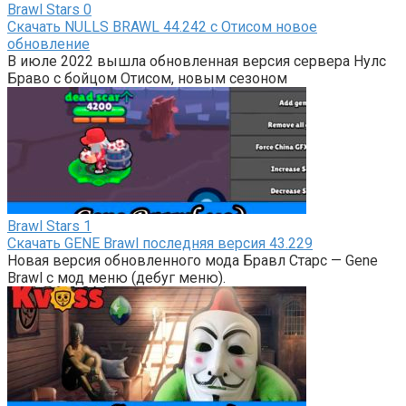
Brawl Stars
0
Скачать NULLS BRAWL 44.242 с Отисом новое
обновление
В июле 2022 вышла обновленная версия сервера Нулс
Браво с бойцом Отисом, новым сезоном
Brawl Stars
1
Скачать GENE Brawl последняя версия 43.229
Новая версия обновленного мода Бравл Старс — Gene
Brawl с мод меню (дебуг меню).